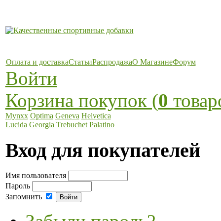
Оплата и доставка
Статьи
Распродажа
О Магазине
Форум
Войти
Корзина покупок (
0
товар
Mynxx
Optima
Geneva
Helvetica
Lucida
Georgia
Trebuchet
Palatino
Вход для покупателей
Имя пользователя
Пароль
Запомнить